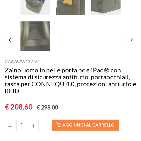
Previous
Next
CA6767W137-VE
Zaino uomo in pelle porta pc e iPad® con
sistema di sicurezza antifurto, portaocchiali,
tasca per CONNEQU 4.0, protezioni antiurto e
RFID
€ 208,60
€ 298,00
–
+
AGGIUNGI AL CARRELLO