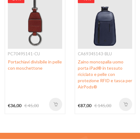
PC7049S141-CU
CA6934S143-BLU
Portachiavi divisibile in pelle
Zaino monospalla uomo
con moschettone
porta iPad® in tessuto
riciclato e pelle con
protezione RFID e tasca per
AirPods®
€36,00
€ 45,00
€87,00
€ 145,00