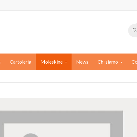
a
Cartoleria
Moleskine
News
Chi siamo
Co