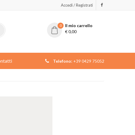
Accedi / Registrati
Il mio carrello
0
€
0,00
ntatti
Telefono:
+39 0429 75052