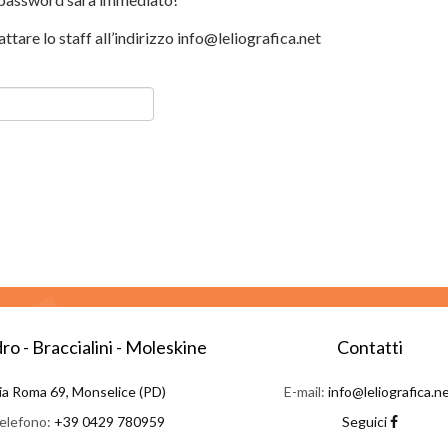
tare lo staff all’indirizzo
info@leliografica.net
ro - Braccialini - Moleskine
Contatti
ia Roma 69, Monselice (PD)
E-mail:
info@leliografica.n
elefono:
+39 0429 780959
Seguici