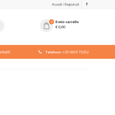
Accedi / Registrati
Il mio carrello
0
€
0,00
ntatti
Telefono:
+39 0429 75052