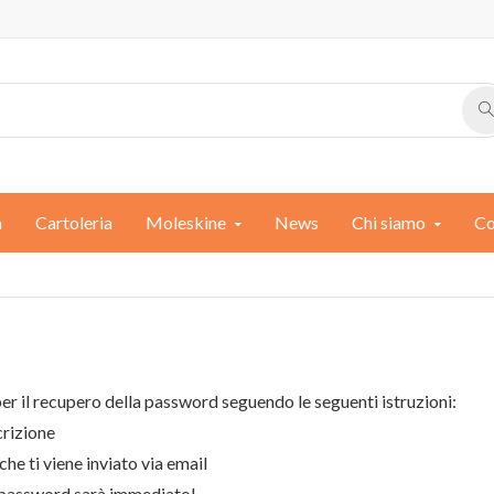
a
Cartoleria
Moleskine
News
Chi siamo
Co
er il recupero della password seguendo le seguenti istruzioni:
crizione
che ti viene inviato via email
la password sarà immediato!