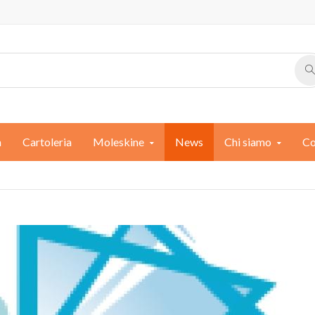
a
Cartoleria
Moleskine
News
Chi siamo
Co