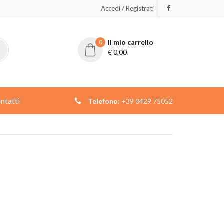
Accedi / Registrati
Il mio carrello
0
€
0,00
ntatti
Telefono:
+39 0429 75052