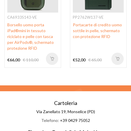
CA6933S143-VE
PP2762W137-VE
Borsello uomo porta
Portacarte di credito uomo
iPad®mini in tessuto
sottile in pelle, schermato
riciclato e pelle con tasca
con protezione RFID
per AirPods®, schermato
protezione RFID
€66,00
€ 110,00
€52,00
€ 65,00
Cartoleria
Via Zanellato 19, Monselice (PD)
Telefono:
+39 0429 75052