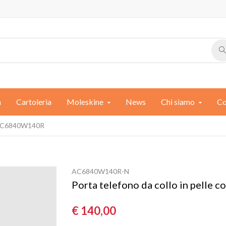
a
Cartoleria
Moleskine
News
Chi siamo
Co
C6840W140R
AC6840W140R-N
Porta telefono da collo in pelle co
€ 140,00