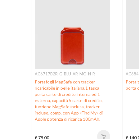
AC6717B2R-G-BLU-AR-MO-N-R
AC684
vetta USB
Portafogli MagSafe con tracker
Porta t
ricaricabile in pelle italiana,1 tasca
porta c
porta carte di credito interna ed 1
esterna, capacità 5 carte di credito,
funzione MagSafe inclusa, tracker
incluso, comp. con App «Find My» di
Apple potenza di ricarica 100mAh.
€ 79,00
€ 140,