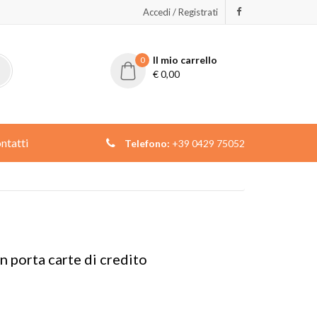
Accedi / Registrati
Il mio carrello
0
€
0,00
ntatti
Telefono:
+39 0429 75052
n porta carte di credito