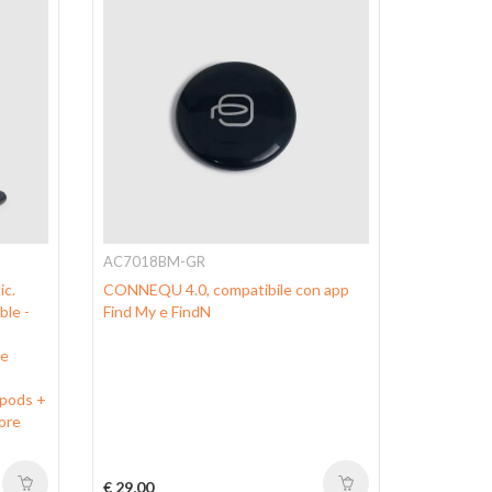
AC7018BM-GR
AC4234B
ic.
CONNEQU 4.0, compatibile con app
Fascetta 
ble -
Find My e FindN
Square
 e
rpods +
ore
€ 29,00
€ 39,00