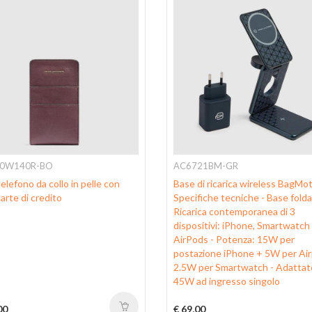
0W140R-BO
AC6721BM-GR
elefono da collo in pelle con
Base di ricarica wireless BagMot
arte di credito
Specifiche tecniche - Base folda
Ricarica contemporanea di 3
dispositivi: iPhone, Smartwatch
AirPods - Potenza: 15W per
postazione iPhone + 5W per Ai
2.5W per Smartwatch - Adattat
45W ad ingresso singolo
00
€ 69,00