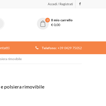
Accedi / Registrati
Il mio carrello
0
€
0,00
ntatti
Telefono:
+39 0429 75052
iera rimovibile
e polsiera rimovibile