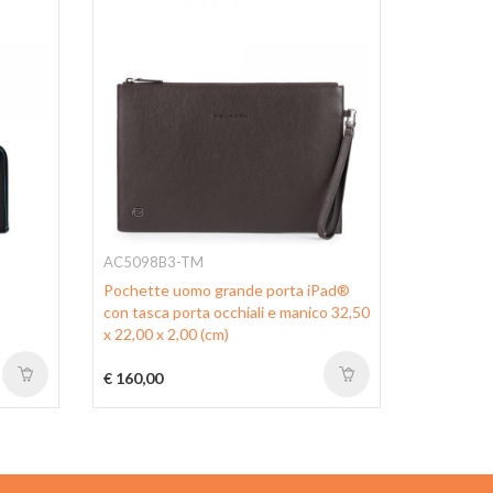
AC5098B3-TM
AC4221B
Pochette uomo grande porta iPad®
Pochette 
con tasca porta occhiali e manico 32,50
polsiera r
x 22,00 x 2,00 (cm)
€ 160,00
€ 175,00