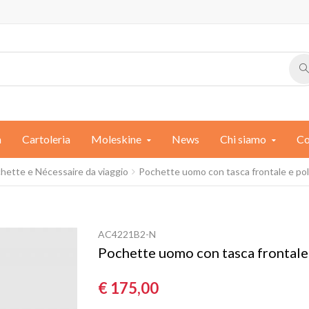
a
Cartoleria
Moleskine
News
Chi siamo
Co
chette e Nécessaire da viaggio
Pochette uomo con tasca frontale e pols
AC4221B2-N
Pochette uomo con tasca frontale 
€ 175,00