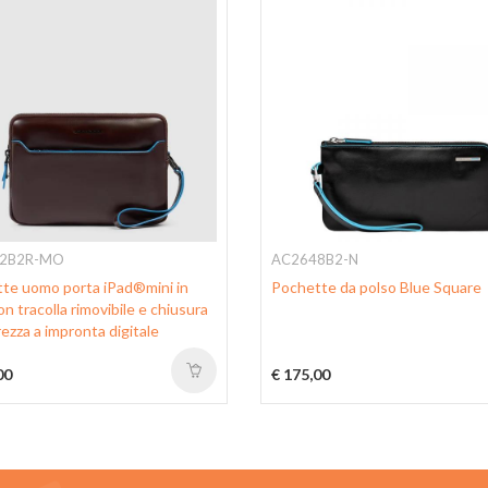
2B2R-MO
AC2648B2-N
te uomo porta iPad®mini in
Pochette da polso Blue Square
on tracolla rimovibile e chiusura
rezza a impronta digitale
00
€ 175,00