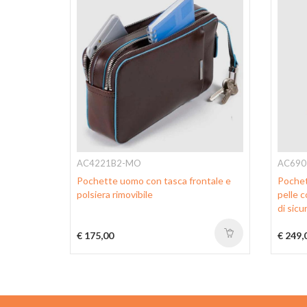
AC4221B2-MO
AC690
,9" Harper
Pochette uomo con tasca frontale e
Pochet
polsiera rimovibile
pelle c
di sicu
€ 175,00
€ 249,