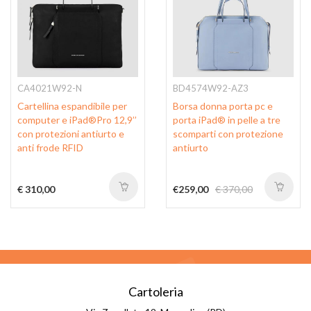
CA4021W92-N
BD4574W92-AZ3
Cartellina espandibile per
Borsa donna porta pc e
computer e iPad®Pro 12,9’’
porta iPad® in pelle a tre
con protezioni antiurto e
scomparti con protezione
anti frode RFID
antiurto
€ 310,00
€259,00
€ 370,00
Cartoleria