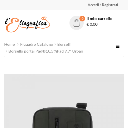
Accedi / Registrati
Il mio carrello
0
€
0,00
Home
Piquadro Catalogo
Borselli
Borsello porta iPad®10,5"/iPad 9,7" Urban