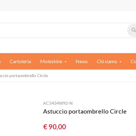
a
Cartoleria
Moleskine
News
Chi siamo
Co
ccio portaombrello Circle
AC5454W92-N
Astuccio portaombrello Circle
€ 90,00