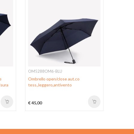
OM5288OM6-BLU
OM5285
e
Ombrello open/close aut.co
Ombrello 
isura
tess.,leggero,antivento
antivento 
€ 45,00
€ 45,00