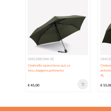
OM5288OM6-VE
OM52
Ombrello open/close aut.co
Ombrel
tess.,leggero,antivento
antiven
XL
€ 45,00
€ 55,0