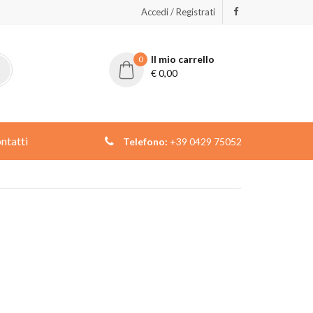
Accedi / Registrati
Il mio carrello
0
€
0,00
ntatti
Telefono:
+39 0429 75052