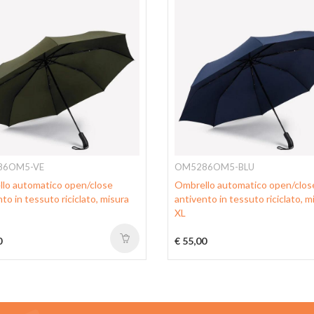
86OM5-VE
OM5286OM5-BLU
lo automatico open/close
Ombrello automatico open/clos
to in tessuto riciclato, misura
antivento in tessuto riciclato, m
XL
0
€ 55,00