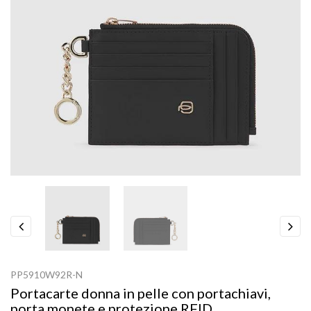
Previous
Next
PP5910W92R-N
Portacarte donna in pelle con portachiavi,
porta monete e protezione RFID