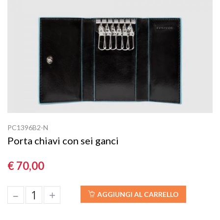
PC1396B2-N
Porta chiavi con sei ganci
€ 70,00
–
+
AGGIUNGI AL CARRELLO