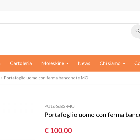
a
Cartoleria
Moleskine
News
Chi siamo
Co
Portafoglio uomo con ferma banconote MO
PU1666B2-MO
Portafoglio uomo con ferma ban
€ 100,00