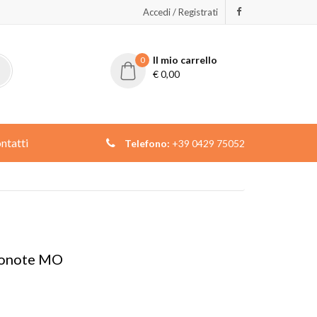
Accedi / Registrati
Il mio carrello
0
€
0,00
ntatti
Telefono:
+39 0429 75052
conote MO