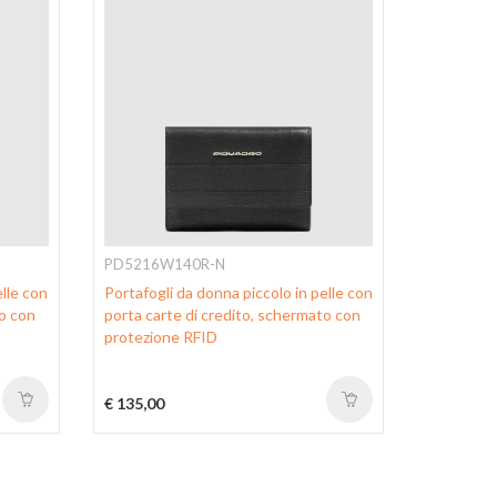
PD5216W140R-N
PD6660W
elle con
Portafogli da donna piccolo in pelle con
Portafogl
to con
porta carte di credito, schermato con
riciclato 
protezione RFID
porta cart
RFID
€ 135,00
€ 90,00