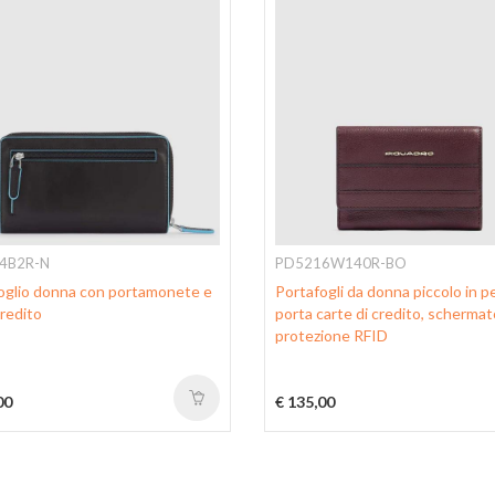
4B2R-N
PD5216W140R-BO
oglio donna con portamonete e
Portafogli da donna piccolo in p
credito
porta carte di credito, scherma
protezione RFID
00
€ 135,00