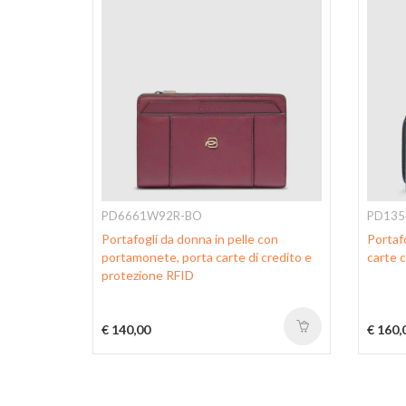
PD6661W92R-BO
PD135
con porta
Portafogli da donna in pelle con
Portaf
o e
portamonete, porta carte di credito e
carte 
protezione RFID
€ 140,00
€ 160,