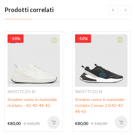
Prodotti correlati
-50%
-50%
SN5977C2O-BI
SN5977C2O-N
Sneaker uomo in materiale
Sneaker uomo in materiale
riciclato --42-43-44-45
riciclato Corner 2.0 42-43-
44-45
€80,00
€ 160,00
€80,00
€ 160,00