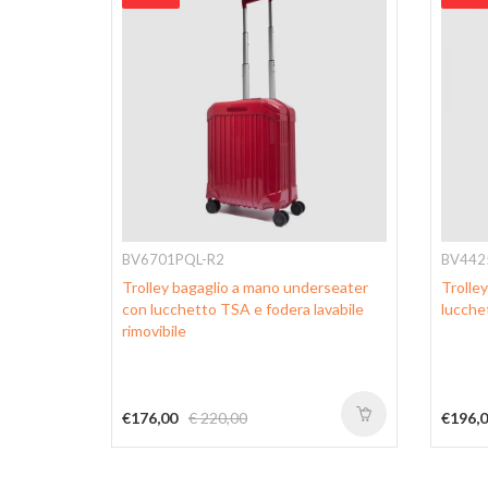
BV6701PQL-R2
BV442
o ruote
Trolley bagaglio a mano underseater
Trolley
ucchetto
con lucchetto TSA e fodera lavabile
lucche
rimovibile
€176,00
€ 220,00
€196,