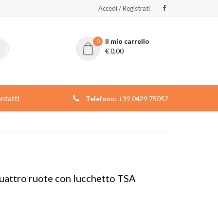
Accedi / Registrati
Il mio carrello
0
€
0,00
ntatti
Telefono:
+39 0429 75052
 quattro ruote con lucchetto TSA