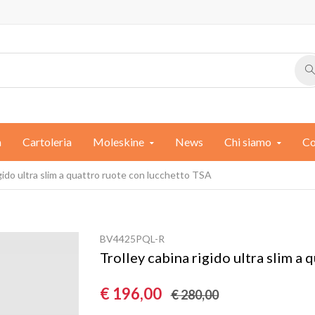
a
Cartoleria
Moleskine
News
Chi siamo
Co
igido ultra slim a quattro ruote con lucchetto TSA
BV4425PQL-R
Trolley cabina rigido ultra slim a
€ 196,00
€ 280,00