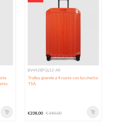
BV4428PQLS2-AR
BV6552P
uote
Trolley grande a 4 ruote con lucchetto
Trolley p
hetto
TSA
iPad®Pro 
TSA con 
protezione
rimovibile
€238,00
€ 340,00
€280,00