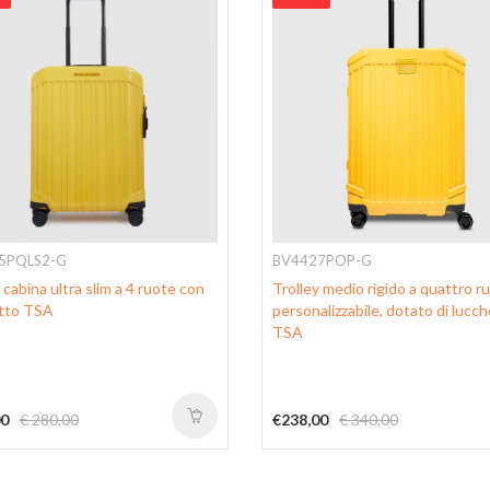
5PQLS2-G
BV4427POP-G
 cabina ultra slim a 4 ruote con
Trolley medio rigido a quattro r
tto TSA
personalizzabile, dotato di lucc
TSA
00
€ 280,00
€238,00
€ 340,00