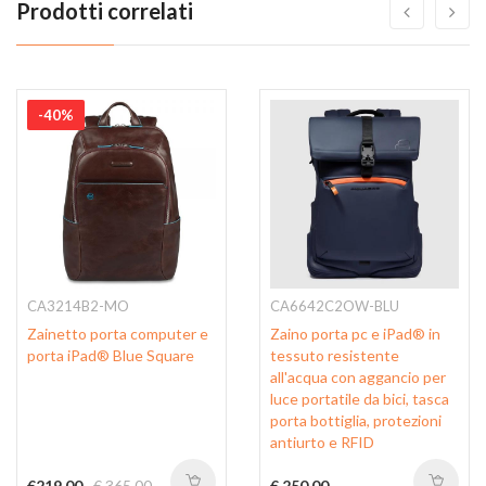
Prodotti correlati
-40%
CA3214B2-MO
CA6642C2OW-BLU
Zainetto porta computer e
Zaino porta pc e iPad® in
porta iPad® Blue Square
tessuto resistente
all'acqua con aggancio per
luce portatile da bici, tasca
porta bottiglia, protezioni
antiurto e RFID
€219,00
€ 365,00
€ 250,00