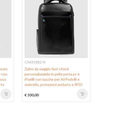
CA6858B2-N
CA6289U
ssuto
Zaino da viaggio fast-check
Computer
® con
personalizzabile in pelle porta pc e
asca
iPad® con tasche per AirPods® e
rto
ombrello, protezioni antiurto e RFID
€ 330,00
€ 380,00