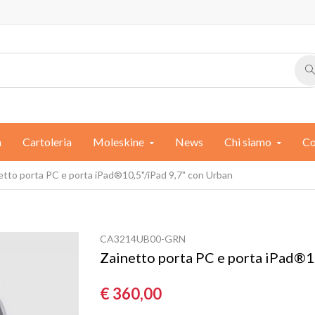
a
Cartoleria
Moleskine
News
Chi siamo
Co
etto porta PC e porta iPad®10,5"/iPad 9,7" con Urban
CA3214UB00-GRN
Zainetto porta PC e porta iPad®1
€ 360,00