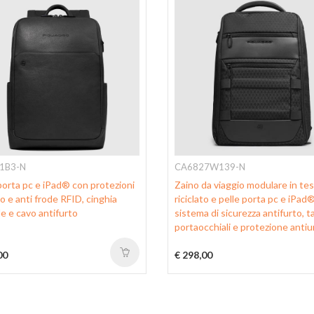
1B3-N
CA6827W139-N
porta pc e iPad® con protezioni
Zaino da viaggio modulare in te
o e anti frode RFID, cinghia
riciclato e pelle porta pc e iPad
e e cavo antifurto
sistema di sicurezza antifurto, t
portaocchiali e protezione antiu
00
€ 298,00