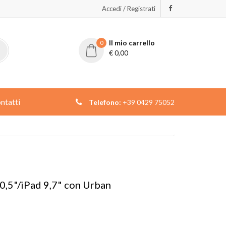
Accedi / Registrati
Il mio carrello
0
€
0,00
ntatti
Telefono:
+39 0429 75052
0,5"/iPad 9,7" con Urban