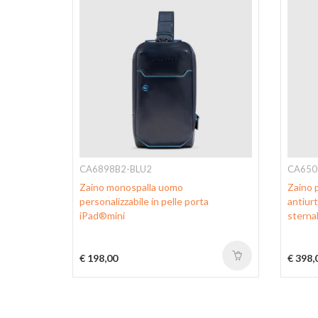
CA6898B2-BLU2
CA650
 passante
Zaino monospalla uomo
Zaino 
personalizzabile in pelle porta
antiurt
iPad®mini
sternal
€ 198,00
€ 398,