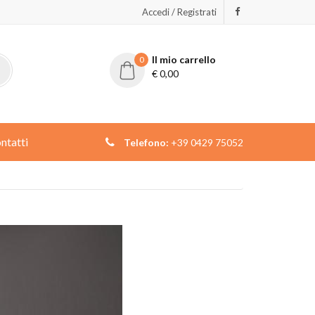
Accedi / Registrati
Il mio carrello
0
€
0,00
ntatti
Telefono:
+39 0429 75052