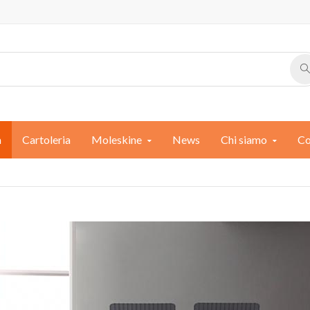
a
Cartoleria
Moleskine
News
Chi siamo
Co