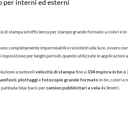
per interni ed esterni
tà di stampa ed efficienza per stampe grande formato a colori e in
 sono completamente impermeabili e resistenti alla luce, ovvero n
i esposizione per lunghi periodi, quando utilizzate in applicazioni
luzione a notevoli
velocità di stampa
fino a
334 mq/ora in bn o 
anifesti
,
plottaggi
e
fotocopie grande formato
in bn, colori e 
 patinata blue back per
camion pubblicitari a vela
4x3metri.