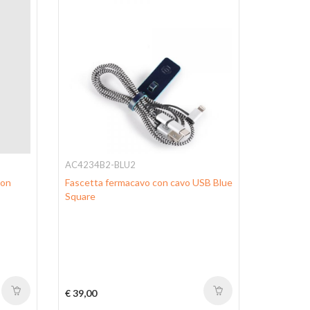
AC4234B2-BLU2
AC6840W
con
Fascetta fermacavo con cavo USB Blue
Porta tele
Square
porta cart
€ 39,00
€ 140,00