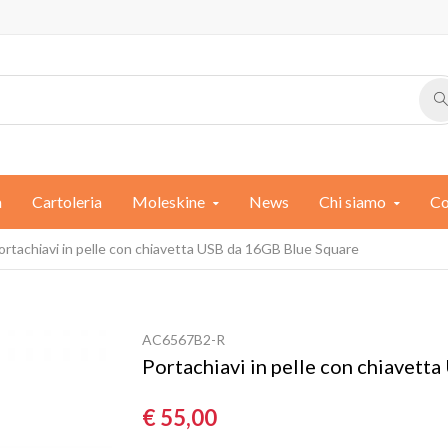
a
Cartoleria
Moleskine
News
Chi siamo
Co
ortachiavi in pelle con chiavetta USB da 16GB Blue Square
AC6567B2-R
Portachiavi in pelle con chiavett
€ 55,00