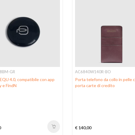
8BM-GR
AC6840W140R-BO
U 4.0, compatibile con app
Porta telefono da collo in pelle 
y e FindN
porta carte di credito
0
€ 140,00