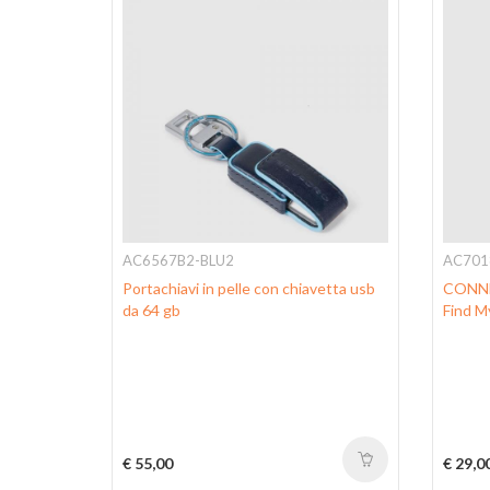
AC6567B2-BLU2
AC701
Motic
Portachiavi in pelle con chiavetta usb
CONNEQ
da 64 gb
Find M
€ 55,00
€ 29,0