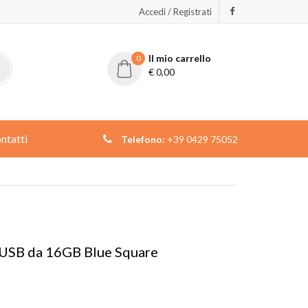
Accedi / Registrati
Il mio carrello
0
€
0,00
ntatti
Telefono:
+39 0429 75052
a USB da 16GB Blue Square