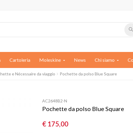
a
Cartoleria
Moleskine
News
Chi siamo
Co
chette e Nécessaire da viaggio
Pochette da polso Blue Square
AC2648B2-N
Pochette da polso Blue Square
€ 175,00