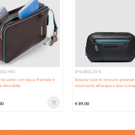
1B2-MO
BY6380C20-N
te uomo con tasca frontale e
Beauty case in tessuto gomma
a rimovibile
resistente all'acqua a due scom
00
€ 89,00