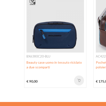
BX6380C20-BLU
AC422
Beauty case uomo in tessuto riciclato
Pochet
a due scomparti
polsier
€ 90,00
€ 175,