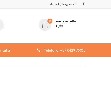
Accedi / Registrati
Il mio carrello
0
€
0,00
ntatti
Telefono:
+39 0429 75052