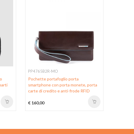
PP4765B2R-MO
AC6902B
to
Pochette portafoglio porta
Pochette 
parti
smartphone con porta monete, porta
pelle con 
carte di credito e anti-frode RFID
di sicurez
€ 160,00
€ 249,00