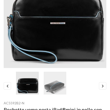
Previous
Next
AC5592B2-N
Pochette uomo porta iPad®mini in pelle con