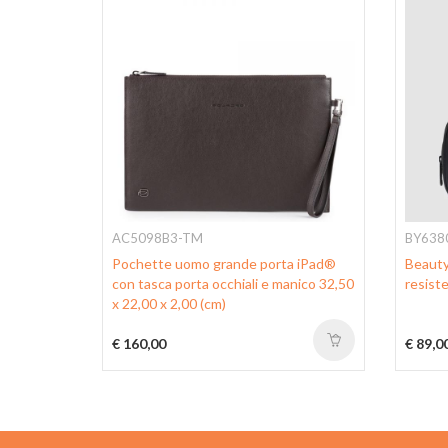
AC5098B3-TM
BY638
ntale e
Pochette uomo grande porta iPad®
Beauty
con tasca porta occhiali e manico 32,50
resist
x 22,00 x 2,00 (cm)
€ 160,00
€ 89,0