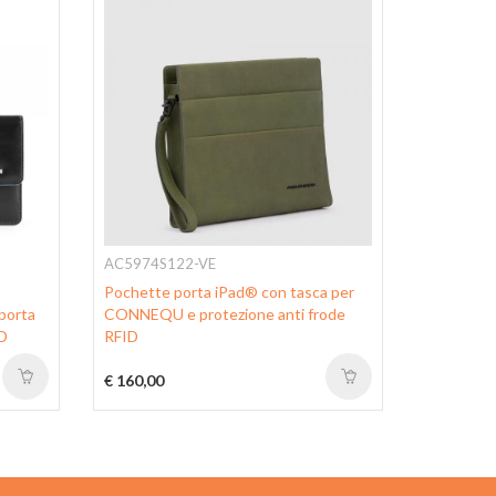
AC5974S122-VE
PP3246B
Pochette porta iPad® con tasca per
Porta doc
porta
CONNEQU e protezione anti frode
carte di c
ID
RFID
pochette 
€ 160,00
€ 190,00