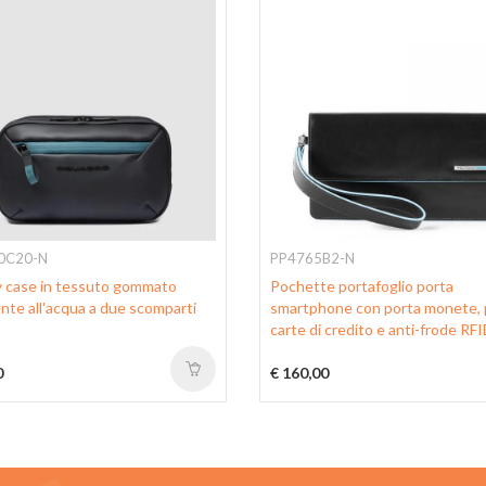
0C20-N
PP4765B2-N
 case in tessuto gommato
Pochette portafoglio porta
ente all'acqua a due scomparti
smartphone con porta monete, 
carte di credito e anti-frode RF
0
€ 160,00