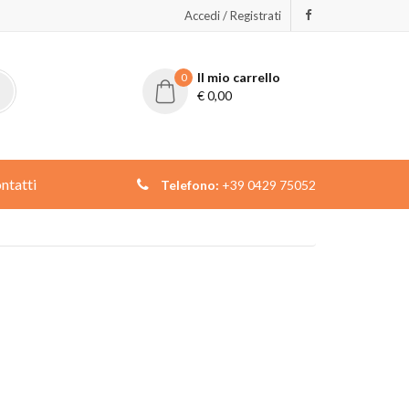
Accedi / Registrati
Il mio carrello
0
€
0,00
ntatti
Telefono:
+39 0429 75052