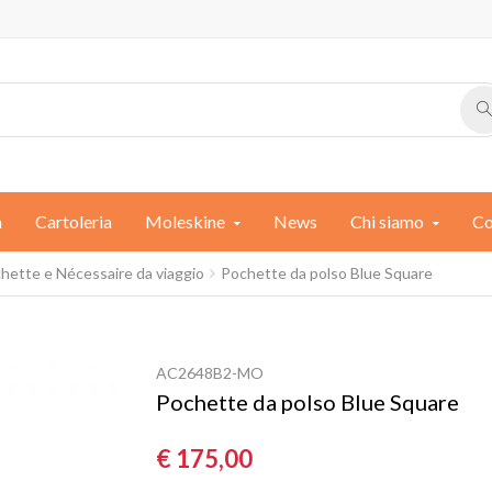
a
Cartoleria
Moleskine
News
Chi siamo
Co
chette e Nécessaire da viaggio
Pochette da polso Blue Square
AC2648B2-MO
Pochette da polso Blue Square
€ 175,00