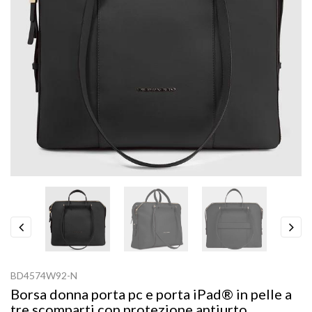
Previous
Next
BD4574W92-N
Borsa donna porta pc e porta iPad® in pelle a
tre scomparti con protezione antiurto