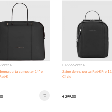
7W92-N
CA5566W92-N
donna porta computer 14" e
Zaino donna porta iPad®Pro 12
iPad®
Circle
00
€ 299,00