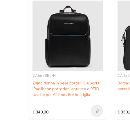
CA6678B2-N
CA457
Zaino donna in pelle porta PC e porta
Borsa 
iPad® con protezioni antiurto e RFID,
porta 
tasche per AirPods® e bottiglia
€ 340,00
€ 330,