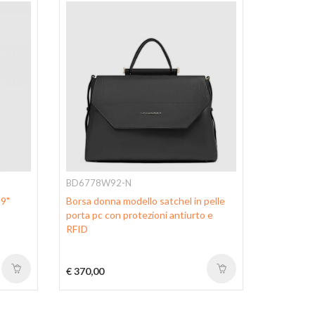
-30%
BD6778W92-N
CA6774W
,9"
Borsa donna modello satchel in pelle
Borsa da u
porta pc con protezioni antiurto e
e porta i
RFID
AirPods® 
antiurto 
€ 370,00
€245,00