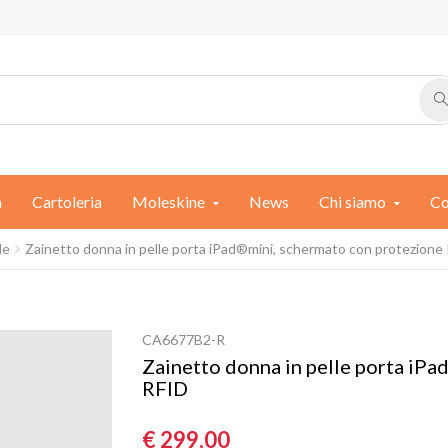
a
Cartoleria
Moleskine
News
Chi siamo
Co
le
Zainetto donna in pelle porta iPad®mini, schermato con protezione
CA6677B2-R
Zainetto donna in pelle porta iP
RFID
€ 299,00