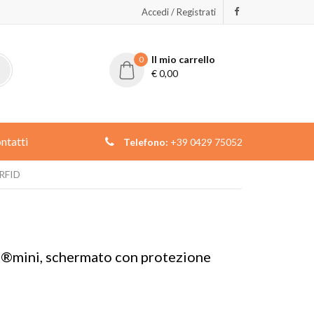
Accedi / Registrati
Il mio carrello
0
€
0,00
ntatti
Telefono:
+39 0429 75052
 RFID
ad®mini, schermato con protezione