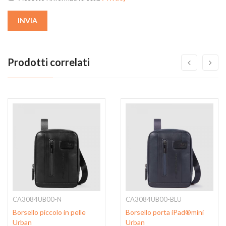
INVIA
Prodotti correlati
CA3084UB00-N
CA3084UB00-BLU
Borsello piccolo in pelle
Borsello porta iPad®mini
Urban
Urban