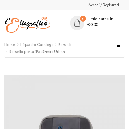
Accedi / Registrati
Il mio carrello
0
€
0,00
Home
Piquadro Catalogo
Borselli
Borsello porta iPad®mini Urban