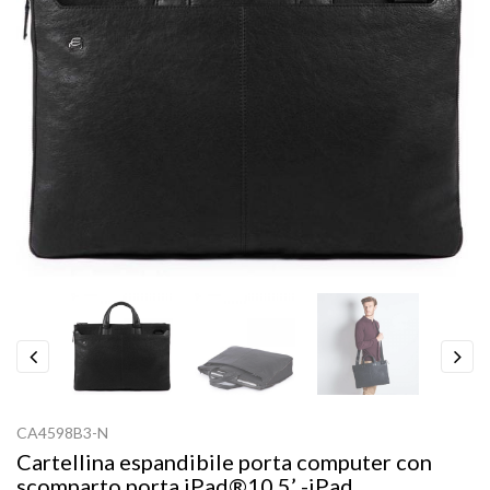
Previous
Next
CA4598B3-N
Cartellina espandibile porta computer con
scomparto porta iPad®10,5’ -iPad