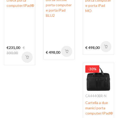
check porta
porta computer
porta computer
computer/iPad®
e porta iPad
e porta iPad
MO
BLU2
€231,00
€
€ 498,00
€ 498,00
330,00
-30%
CA4440BR-N
Cartella a due
manici porta
computer/iPad®