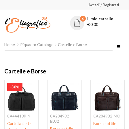
Accedi / Registrati
Il mio carrello
0
€
0,00
Home
Piquadro Catalogo
Cartelle e Borse
Cartelle e Borse
-30%
CA4441BR-N
CA2849B2-
CA2849B2-MO
BLU2
Cartella fast-
Borsa sottile
Borsa sottile