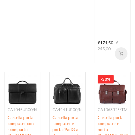
€171,50
€
245,00
-30%
CA1045UB00/N
CA4441UB00/N
CA1068B2S/TM
Cartella porta
Cartella porta
Cartella porta
computer con
computer e
computer e
scomparto
porta iPad® a
porta