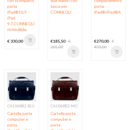
con scomparto
due manici con
compartimento
porta
tasca per
porta
iPad®10,5’ -
CONNEQU
iPad®/iPad®A
iPad
9,7,CONNEQU
richiedibile
€ 330,00
€185,50
€
€270,00
€
265,00
450,00
CA1068B2-BLU
CA1068B2-MO
Cartella porta
Cartella porta
computer e
computer e
porta
porta