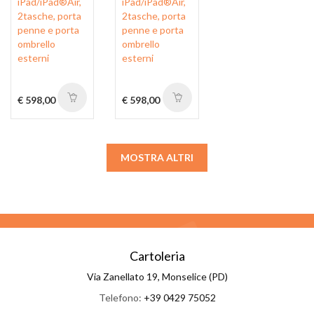
iPad/iPad®Air,
iPad/iPad®Air,
2tasche, porta
2tasche, porta
penne e porta
penne e porta
ombrello
ombrello
esterni
esterni
€ 598,00
€ 598,00
MOSTRA ALTRI
Cartoleria
Via Zanellato 19, Monselice (PD)
Telefono:
+39 0429 75052