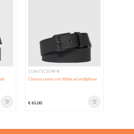
CU6671C2OW-N
CU2619B
 ad
Cintura uomo con fibbia ad ardiglione
Cintura uo
ardiglione
€ 65,00
€ 125,00