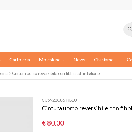
a
Cartoleria
Moleskine
News
Chi siamo
Co
donna
Cintura uomo reversibile con fibbia ad ardiglione
CU5922C86-NBLU
Cintura uomo reversibile con fibbi
€ 80,00