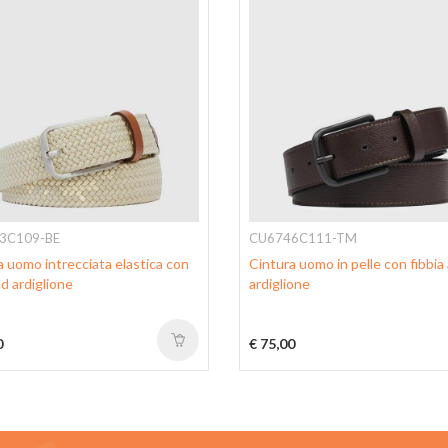
3C109-BE
CU6746C111-TM
a uomo intrecciata elastica con
Cintura uomo in pelle con fibbia
ad ardiglione
ardiglione
0
€ 75,00