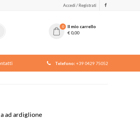
Accedi / Registrati
Il mio carrello
0
€
0,00
ntatti
Telefono:
+39 0429 75052
a ad ardiglione