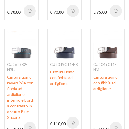
€ 90,00
€ 90,00
€ 75,00
CU2619B2-
CU3049C11-NB
CU3049C11-
NBLU
NM
Cintura uomo
Cintura uomo
Cintura uomo
con fibbia ad
reversibile con
con fibbia ad
ardiglione
fibbia ad
ardiglione
ardiglione,
interno e bordi
a contrasto in
azzurro Blue
Square
€ 110,00
€ 125,00
€ 110,00