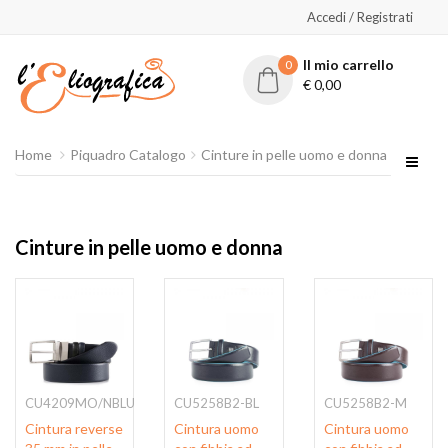
Accedi / Registrati
Il mio carrello
0
€
0,00
Home
Piquadro Catalogo
Cinture in pelle uomo e donna
Cinture in pelle uomo e donna
CU4209MO/NBLU
CU5258B2-BL
CU5258B2-M
Cintura reverse
Cintura uomo
Cintura uomo