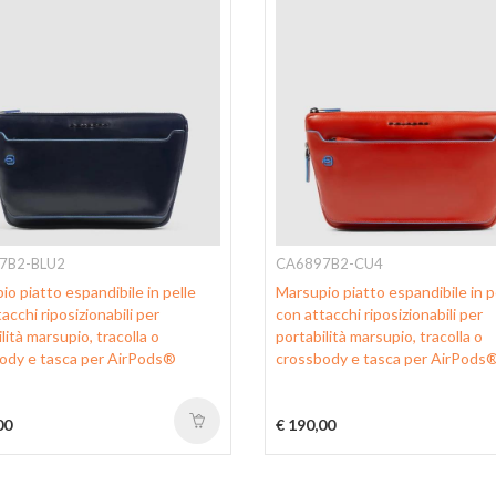
7B2-BLU2
CA6897B2-CU4
o piatto espandibile in pelle
Marsupio piatto espandibile in p
acchi riposizionabili per
con attacchi riposizionabili per
lità marsupio, tracolla o
portabilità marsupio, tracolla o
ody e tasca per AirPods®
crossbody e tasca per AirPods
00
€ 190,00