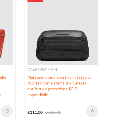
CA6884W139-N
CA6885W
elle
Marsupio uomo sportivo in tessuto
Marsupio 
riciclato con sistema di sicurezza
riciclato 
antifurto e protezione RFID,
antifurto,
®
espandibile
protezion
monospal
€111,00
€ 185,00
€111,00