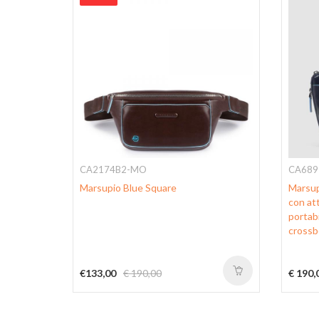
CA2174B2-MO
CA689
essuto
Marsupio Blue Square
Marsupi
ezza
con att
portabi
crossb
€133,00
€ 190,00
€ 190,