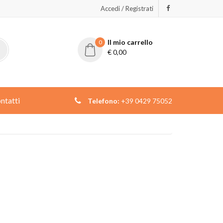
Accedi / Registrati
Il mio carrello
0
€
0,00
ntatti
Telefono:
+39 0429 75052