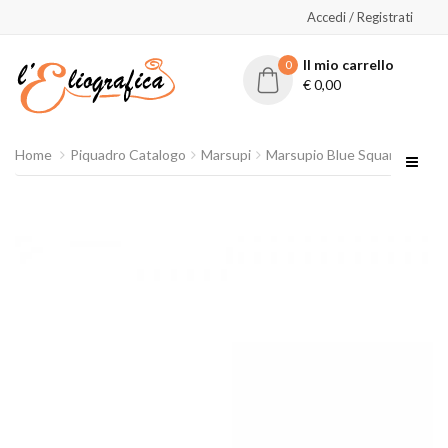
Accedi / Registrati
Il mio carrello
0
€
0,00
Home
Piquadro Catalogo
Marsupi
Marsupio Blue Square