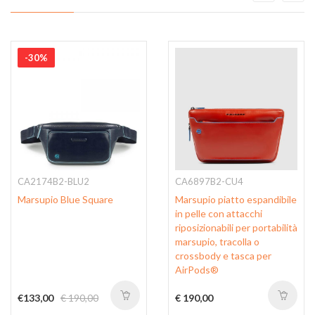
-30%
CA2174B2-BLU2
CA6897B2-CU4
Marsupio Blue Square
Marsupio piatto espandibile
in pelle con attacchi
riposizionabili per portabilità
marsupio, tracolla o
crossbody e tasca per
AirPods®
€133,00
€ 190,00
€ 190,00