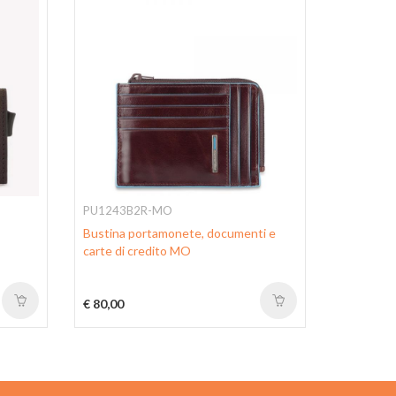
PU1243B2R-MO
PP5649B2
Bustina portamonete, documenti e
Metal cre
carte di credito MO
RFID anti
€ 80,00
€ 69,00