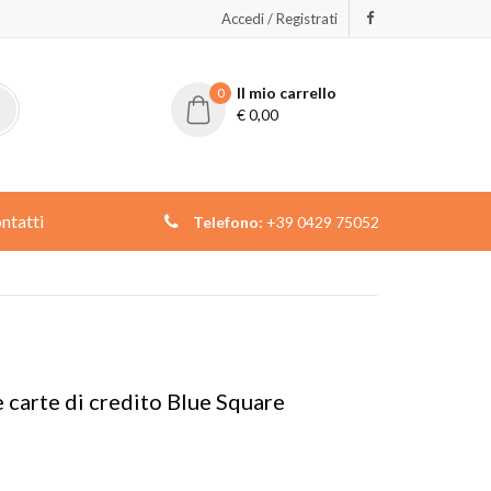
Accedi / Registrati
Il mio carrello
0
€
0,00
ntatti
Telefono:
+39 0429 75052
carte di credito Blue Square