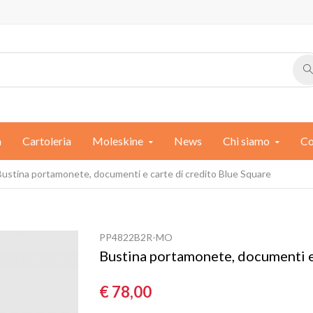
a
Cartoleria
Moleskine
News
Chi siamo
Co
Bustina portamonete, documenti e carte di credito Blue Square
PP4822B2R-MO
Bustina portamonete, documenti e 
€ 78,00