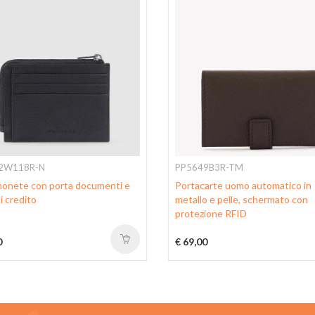
2W118R-N
PP5649B3R-TM
onete con porta documenti e
Portacarte uomo automatico in
i credito
metallo e pelle, schermato con
protezione RFID
0
€ 69,00