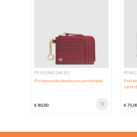
PP5910W134R-BO
PP482
umenti,
Portamonete donna con portachiavi
Portam
otezione
carte d
€ 80,00
€ 75,0