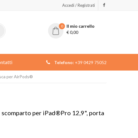
Accedi / Registrati
Il mio carrello
0
€
0,00
ntatti
Telefono:
+39 0429 75052
asca per AirPods®
n scomparto per iPad®Pro 12,9", porta