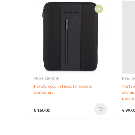
PB5483BR2-N
PB655
d®Pro
Portablocco in tessuto riciclato
Portab
a carte,
Stationery
scompa
rode RFID
penne 
€ 160,00
€ 99,0