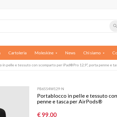
a
Cartoleria
Moleskine
News
Chi siamo
Co
o in pelle e tessuto con scomparto per iPad®Pro 12,9", porta penne e t
PB6554W129-N
Portablocco in pelle e tessuto co
penne e tasca per AirPods®
€ 99,00