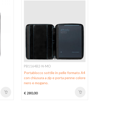
PB1164B2-N-MO
PB5448W
Portablocco sottile in pelle formato A4
Notepad h
con chiusura a zip e porta penne colore
compartme
nero e mogano.
AirPods®
€ 280,00
€ 220,00