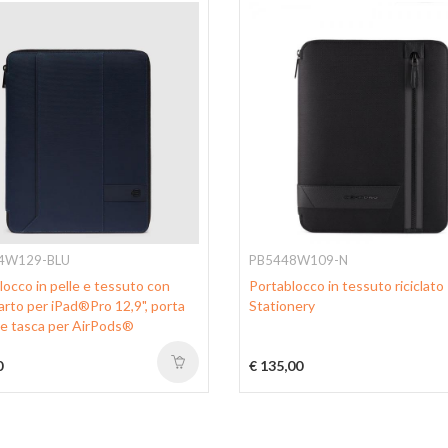
4W129-BLU
PB5448W109-N
locco in pelle e tessuto con
Portablocco in tessuto riciclato
rto per iPad®Pro 12,9", porta
Stationery
e tasca per AirPods®
0
€ 135,00