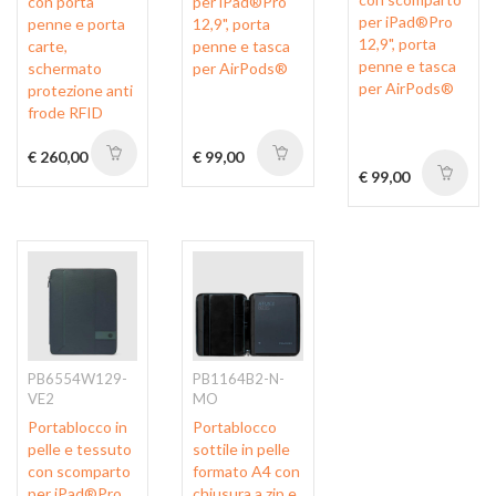
con porta
per iPad®Pro
per iPad®Pro
penne e porta
12,9", porta
12,9", porta
carte,
penne e tasca
penne e tasca
schermato
per AirPods®
per AirPods®
protezione anti
frode RFID
€ 260,00
€ 99,00
€ 99,00
PB6554W129-
PB1164B2-N-
VE2
MO
Portablocco in
Portablocco
pelle e tessuto
sottile in pelle
con scomparto
formato A4 con
per iPad®Pro
chiusura a zip e