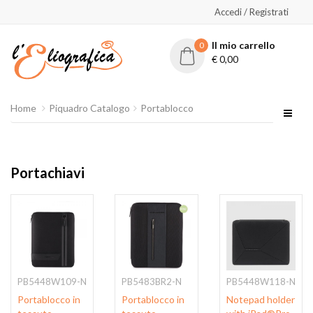
Accedi / Registrati
Il mio carrello
0
€
0,00
Home
Piquadro Catalogo
Portablocco
Portachiavi
PB5448W109-N
PB5483BR2-N
PB5448W118-N
Portablocco in
Portablocco in
Notepad holder