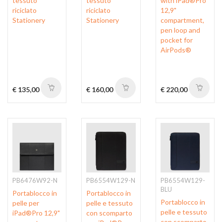
tessuto
tessuto
with iPad®Pro
riciclato
riciclato
12,9"
Stationery
Stationery
compartment,
pen loop and
pocket for
AirPods®
€ 135,00
€ 160,00
€ 220,00
PB6476W92-N
PB6554W129-N
PB6554W129-
BLU
Portablocco in
Portablocco in
Portablocco in
pelle per
pelle e tessuto
pelle e tessuto
iPad®Pro 12,9"
con scomparto
con scomparto