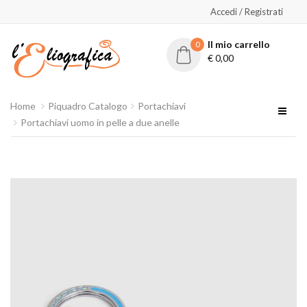
Accedi / Registrati
Il mio carrello
0
€
0,00
Home
Piquadro Catalogo
Portachiavi
Portachiavi uomo in pelle a due anelle