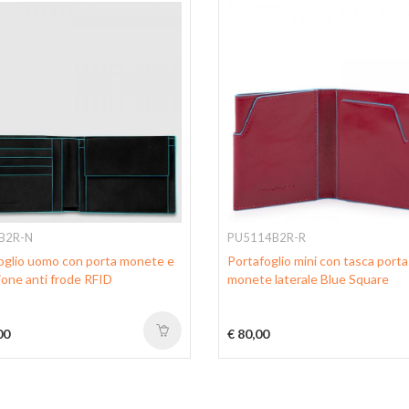
B2R-N
PU5114B2R-R
oglio uomo con porta monete e
Portafoglio mini con tasca porta
ione anti frode RFID
monete laterale Blue Square
00
€ 80,00