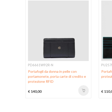
PD6661W92R-N
PU257
con
Portafogli da donna in pelle con
Portaf
credito e
portamonete, porta carte di credito e
protez
protezione RFID
€ 140,00
€ 110,