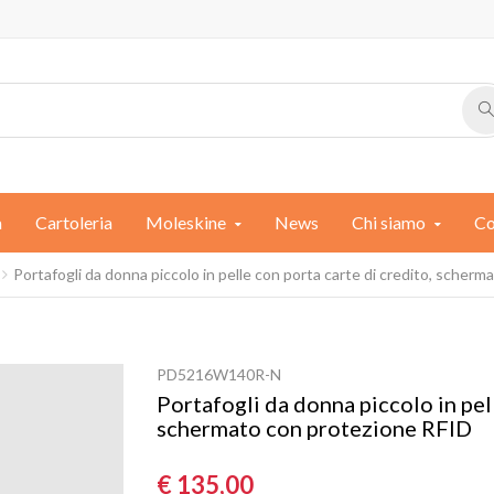
a
Cartoleria
Moleskine
News
Chi siamo
Co
Portafogli da donna piccolo in pelle con porta carte di credito, scher
PD5216W140R-N
Portafogli da donna piccolo in pell
schermato con protezione RFID
€ 135,00