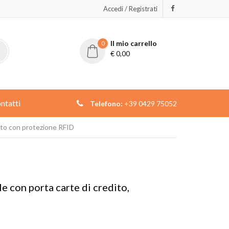
Accedi / Registrati
Il mio carrello
0
€
0,00
ntatti
Telefono:
+39 0429 75052
mato con protezione RFID
e con porta carte di credito,