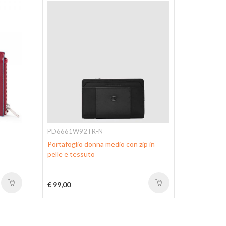
PD6661W92TR-N
PD5216W
Portafoglio donna medio con zip in
Portafogl
pelle e tessuto
€ 99,00
€ 130,00