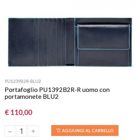
PU1239B2R-BLU2
Portafoglio PU1392B2R-R uomo con
portamonete BLU2
€ 110,00
–
+
AGGIUNGI AL CARRELLO