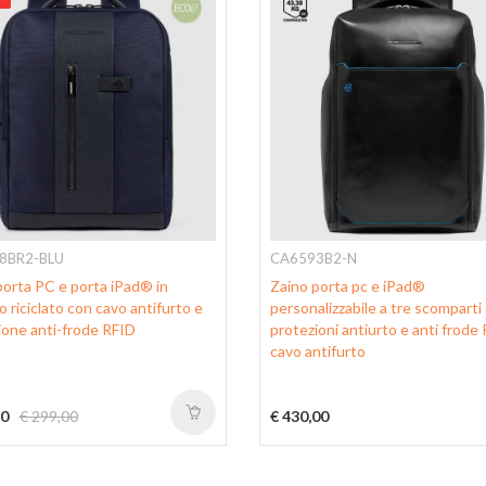
8BR2-BLU
CA6593B2-N
porta PC e porta iPad® in
Zaino porta pc e iPad®
 riciclato con cavo antifurto e
personalizzabile a tre scomparti
ione anti-frode RFID
protezioni antiurto e anti frode
cavo antifurto
30
€ 299,00
€ 430,00