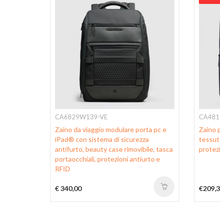
CA6829W139-VE
CA481
Zaino da viaggio modulare porta pc e
Zaino 
a
iPad® con sistema di sicurezza
tessuto
antifurto, beauty case rimovibile, tasca
protez
portaocchiali, protezioni antiurto e
RFID
€ 340,00
€209,