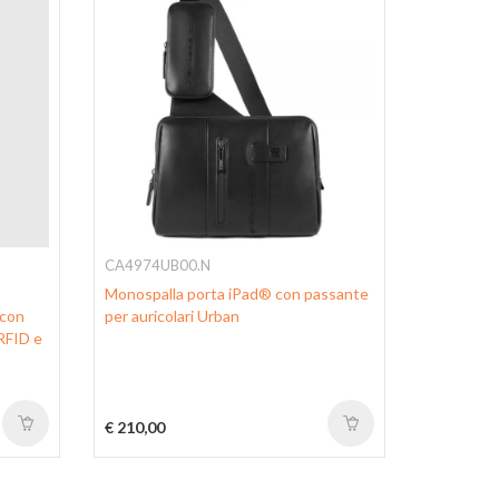
CA4974UB00.N
CA6858B
Monospalla porta iPad® con passante
Zaino da 
 con
per auricolari Urban
personaliz
 RFID e
iPad® con
ombrello, 
€ 210,00
€ 330,00