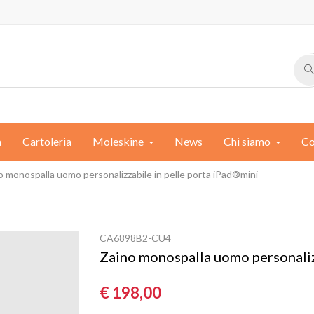
a
Cartoleria
Moleskine
News
Chi siamo
Co
o monospalla uomo personalizzabile in pelle porta iPad®mini
CA6898B2-CU4
Zaino monospalla uomo personaliz
€ 198,00