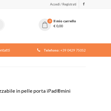
Accedi / Registrati
Il mio carrello
0
€
0,00
ntatti
Telefono:
+39 0429 75052
zabile in pelle porta iPad®mini