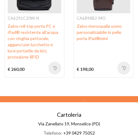
CA6291C20W-N
CA6898B2-MO
Zaino roll-top porta PC e
Zaino monospalla uomo
iPad® resistente all'acqua
personalizzabile in pelle
con cinghia pettorale,
porta iPad®mini
agganci per lucchetto e
luce portatile da bici,
protezione RFID
€ 260,00
€ 198,00
Cartoleria
Via Zanellato 19, Monselice (PD)
Telefono:
+39 0429 75052