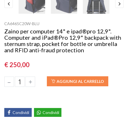
Previous
Next
CA6465C20W-BLU
Zaino per computer 14" e ipad®pro 12,9".
Computer and iPad®Pro 12,9" backpack with
sternum strap, pocket for bottle or umbrella
and RFID anti-fraud protection
€ 250,00
–
+
AGGIUNGI AL CARRELLO
Condividi
Condividi