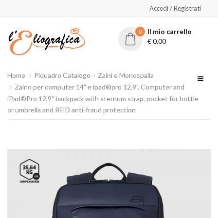
Accedi / Registrati
Il mio carrello
0
€
0,00
Home
Piquadro Catalogo
Zaini e Monospalla
Zaino per computer 14" e ipad®pro 12,9". Computer and
iPad®Pro 12,9" backpack with sternum strap, pocket for bottle
or umbrella and RFID anti-fraud protection