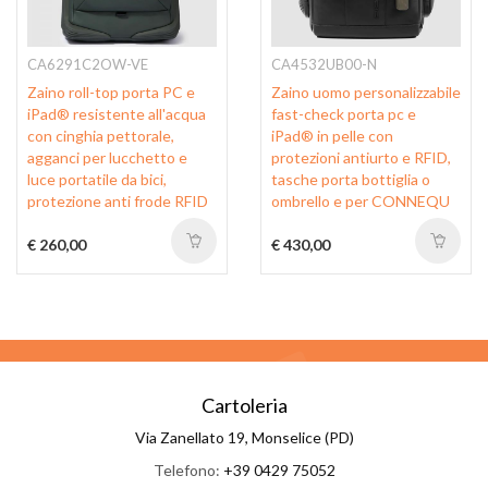
CA6291C2OW-VE
CA4532UB00-N
Zaino roll-top porta PC e
Zaino uomo personalizzabile
iPad® resistente all'acqua
fast-check porta pc e
con cinghia pettorale,
iPad® in pelle con
agganci per lucchetto e
protezioni antiurto e RFID,
luce portatile da bici,
tasche porta bottiglia o
protezione anti frode RFID
ombrello e per CONNEQU
€ 260,00
€ 430,00
Cartoleria
Via Zanellato 19, Monselice (PD)
Telefono:
+39 0429 75052