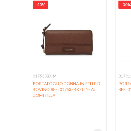
-40%
-30%
017533BX-M
01791
LINEA:
PORTAFOGLIO DONNA IN PELLE DI
PORTA
g The
BOVINO REF: 017533BX - LINEA:
REF: 0
e
DOMITILLA
ere il
ta.