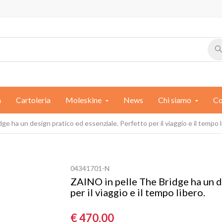
a
Cartoleria
Moleskine
News
Chi siamo
Co
e ha un design pratico ed essenziale. Perfetto per il viaggio e il tempo l
04341701-N
ZAINO in pelle The Bridge ha un d
per il viaggio e il tempo libero.
€ 470,00