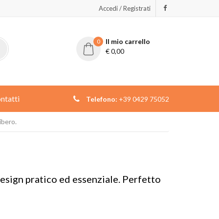
Accedi / Registrati
Il mio carrello
0
€
0,00
ntatti
Telefono:
+39 0429 75052
ibero.
esign pratico ed essenziale. Perfetto