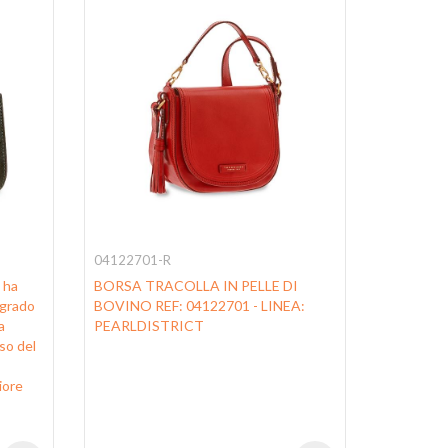
04122701-R
0419330
 ha
BORSA TRACOLLA IN PELLE DI
BORSA T
 grado
BOVINO REF: 04122701 - LINEA:
TRACOLLA
a
PEARLDISTRICT
LUCREZIA
uso del
se l'anima
all'utilizz
iore
semplici 
e comodi 
tutto