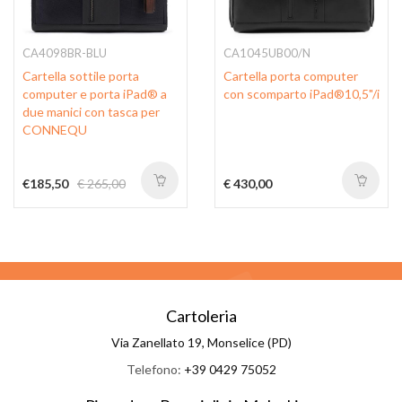
CA4098BR-BLU
CA1045UB00/N
Cartella sottile porta
Cartella porta computer
computer e porta iPad® a
con scomparto iPad®10,5"/i
due manici con tasca per
CONNEQU
€185,50
€ 265,00
€ 430,00
Cartoleria
Via Zanellato 19, Monselice (PD)
Telefono:
+39 0429 75052