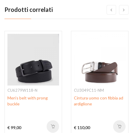
Prodotti correlati
CU6279W118-N
CU3049C11-NM
Men’s belt with prong
Cintura uomo con fibbia ad
buckle
ardiglione
€ 99,00
€ 110,00