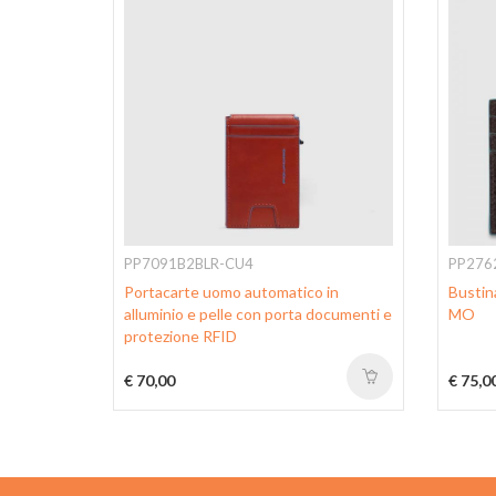
PP7091B2BLR-CU4
PP276
o tascabile
Portacarte uomo automatico in
Bustina
alluminio e pelle con porta documenti e
MO
protezione RFID
€ 70,00
€ 75,0