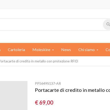
a
Cartoleria
Moleskine
News
Chi siamo
Co
Portacarte di credito in metallo con protezione RFID
PP5649S137-AR
Portacarte di credito in metallo 
€ 69,00