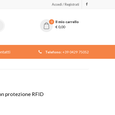
Accedi / Registrati
Il mio carrello
0
€
0,00
ntatti
Telefono:
+39 0429 75052
con protezione RFID