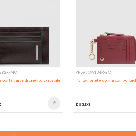
2B2R-MO
PP5910W134R-BO
 porta carte di credito tascabile
Portamonete donna con portach
0
€ 80,00