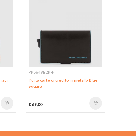
PP5649B2R-N
PU1243B
iavi
Porta carte di credito in metallo Blue
Zipper co
Square
holder, cr
€ 69,00
€ 45,00