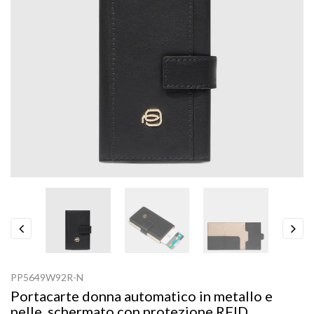
Previous
Next
PP5649W92R-N
Portacarte donna automatico in metallo e
pelle, schermato con protezione RFID