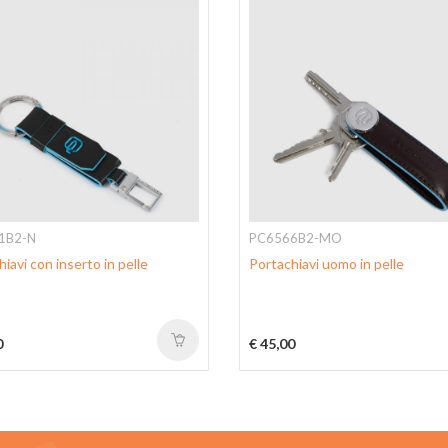
1B2-N
PC6566B2-MO
iavi con inserto in pelle
Portachiavi uomo in pelle
0
€ 45,00