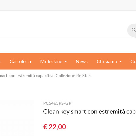
a
Cartoleria
Moleskine
News
Chi siamo
Co
mart con estremità capacitiva Collezione Re Start
PC5463RS-GR
Clean key smart con estremità cap
€ 22,00