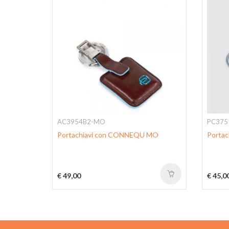
AC3954B2-MO
PC375
Portachiavi con CONNEQU MO
Portach
€ 49,00
€ 45,0