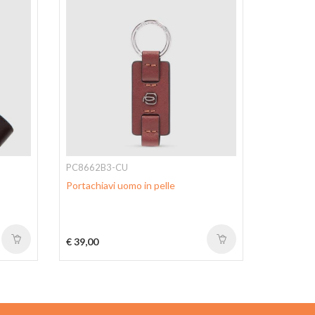
PC8662B3-CU
PC3755B
Portachiavi uomo in pelle
Portachiav
€ 39,00
€ 49,00