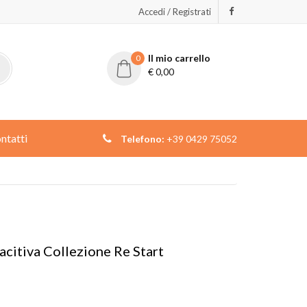
Accedi / Registrati
Il mio carrello
0
€
0,00
ntatti
Telefono:
+39 0429 75052
acitiva Collezione Re Start