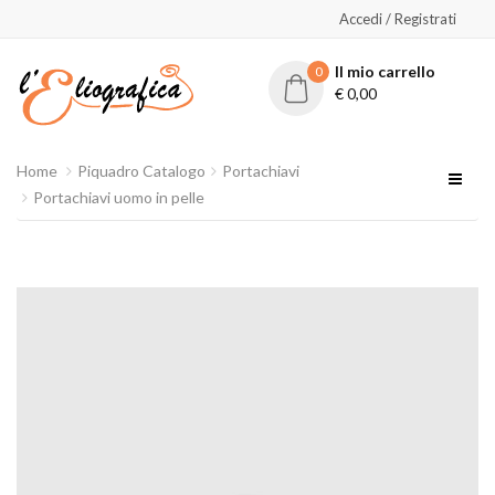
Accedi / Registrati
Il mio carrello
0
€
0,00
Home
Piquadro Catalogo
Portachiavi
Portachiavi uomo in pelle