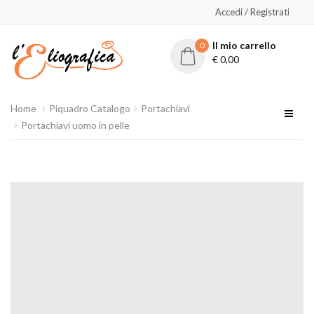
Accedi / Registrati
Il mio carrello
0
€
0,00
Home
Piquadro Catalogo
Portachiavi
Portachiavi uomo in pelle