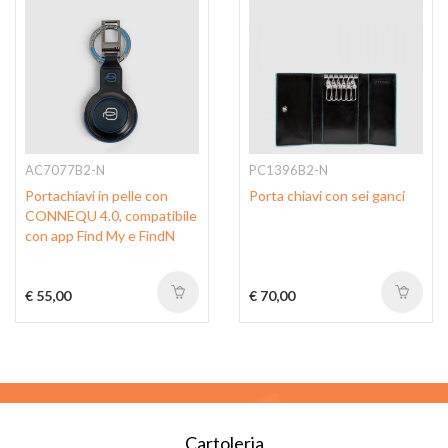
AC7077B2-N
PC1396B2-N
Portachiavi in pelle con
Porta chiavi con sei ganci
CONNEQU 4.0, compatibile
con app Find My e FindN
€ 55,00
€ 70,00
Cartoleria