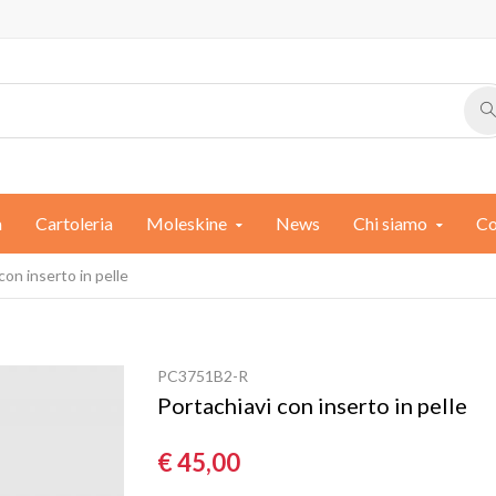
a
Cartoleria
Moleskine
News
Chi siamo
Co
con inserto in pelle
PC3751B2-R
Portachiavi con inserto in pelle
€ 45,00