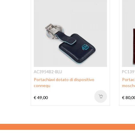
AC3954B2-BLU
PC139
e
Portachiavi dotato di dispositivo
Portach
connequ
mosch
€ 49,00
€ 80,0