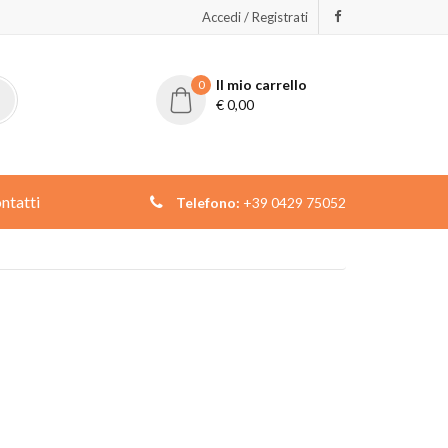
Accedi / Registrati
Il mio carrello
0
€
0,00
ntatti
Telefono:
+39 0429 75052