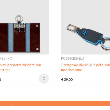
7B2-MO
PC6880B2-BLU
iavi per porta blindata con
Portachiavi divisibile in pelle con
ettone
moschettone
0
€ 39,00