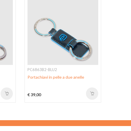
PC6863B2-BLU2
PC4216B
Portachiavi in pelle a due anelle
Astuccio 
Blue Squa
€ 39,00
€ 78,00